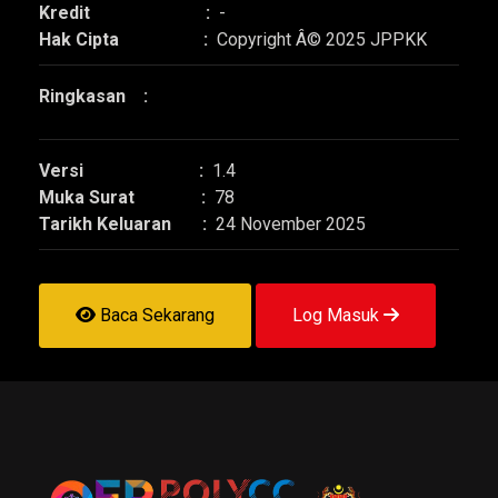
Kredit :
-
Hak Cipta :
Copyright Â© 2025 JPPKK
Ringkasan :
Versi :
1.4
Muka Surat :
78
Tarikh Keluaran :
24 November 2025
Baca Sekarang
Log Masuk