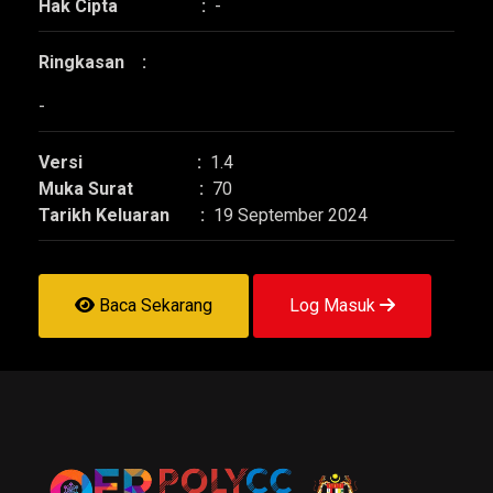
Hak Cipta :
-
Ringkasan :
-
Versi :
1.4
Muka Surat :
70
Tarikh Keluaran :
19 September 2024
Baca Sekarang
Log Masuk